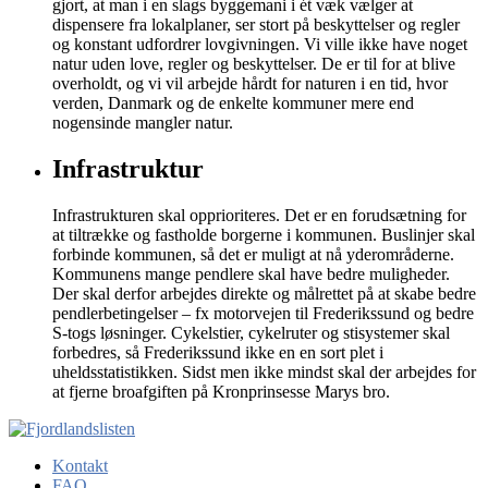
gjort, at man i en slags byggemani i ét væk vælger at
dispensere fra lokalplaner, ser stort på beskyttelser og regler
og konstant udfordrer lovgivningen. Vi ville ikke have noget
natur uden love, regler og beskyttelser. De er til for at blive
overholdt, og vi vil arbejde hårdt for naturen i en tid, hvor
verden, Danmark og de enkelte kommuner mere end
nogensinde mangler natur.
Infrastruktur
Infrastrukturen skal opprioriteres. Det er en forudsætning for
at tiltrække og fastholde borgerne i kommunen. Buslinjer skal
forbinde kommunen, så det er muligt at nå yderområderne.
Kommunens mange pendlere skal have bedre muligheder.
Der skal derfor arbejdes direkte og målrettet på at skabe bedre
pendlerbetingelser – fx motorvejen til Frederikssund og bedre
S-togs løsninger. Cykelstier, cykelruter og stisystemer skal
forbedres, så Frederikssund ikke en en sort plet i
uheldsstatistikken. Sidst men ikke mindst skal der arbejdes for
at fjerne broafgiften på Kronprinsesse Marys bro.
Kontakt
FAQ