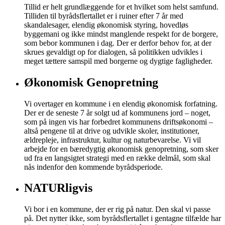
Tillid er helt grundlæggende for et hvilket som helst samfund.
Tilliden til byrådsflertallet er i ruiner efter 7 år med
skandalesager, elendig økonomisk styring, hovedløs
byggemani og ikke mindst manglende respekt for de borgere,
som bebor kommunen i dag. Der er derfor behov for, at der
skrues gevaldigt op for dialogen, så politikken udvikles i
meget tættere samspil med borgerne og dygtige fagligheder.
Økonomisk Genopretning
Vi overtager en kommune i en elendig økonomisk forfatning.
Der er de seneste 7 år solgt ud af kommunens jord – noget,
som på ingen vis har forbedret kommunens driftsøkonomi –
altså pengene til at drive og udvikle skoler, institutioner,
ældrepleje, infrastruktur, kultur og naturbevarelse. Vi vil
arbejde for en bæredygtig økonomisk genopretning, som sker
ud fra en langsigtet strategi med en række delmål, som skal
nås indenfor den kommende byrådsperiode.
NATURligvis
Vi bor i en kommune, der er rig på natur. Den skal vi passe
på. Det nytter ikke, som byrådsflertallet i gentagne tilfælde har