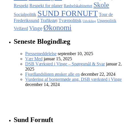
Skole
Respekt
Respekt for planer
Rædselskabinettet
SUND FORNUFT
Socialpolitik
Tour de
Frederikssund
Trafikstøj
Tværpolitisk
Ungepolitik
Udvikling
Økonomi
Vinge
Velfærd
Seneste Blogindlæg
Pressemeddelelse
september 10, 2025
Vær Med
januar 15, 2025
DSB Værksted i Vinge – Spørgsmål & Svar
januar 2,
2025
Fjordlandslisten ønsker alle en
december 22, 2024
Vurdering af borgermøde ang. DSB værksted i Vinge
december 14, 2024
Sund Fornuft