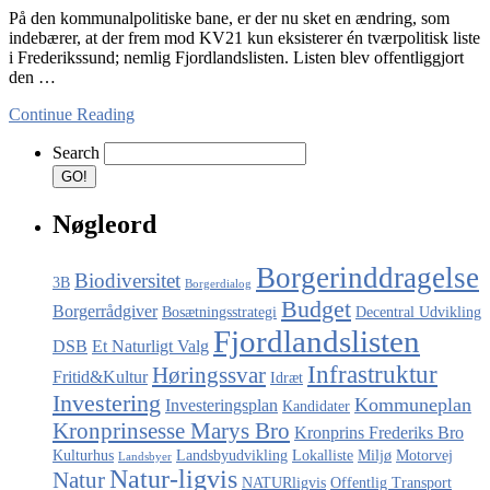
På den kommunalpolitiske bane, er der nu sket en ændring, som
indebærer, at der frem mod KV21 kun eksisterer én tværpolitisk liste
i Frederikssund; nemlig Fjordlandslisten. Listen blev offentliggjort
den …
Continue Reading
Search
Nøgleord
Borgerinddragelse
Biodiversitet
3B
Borgerdialog
Budget
Borgerrådgiver
Bosætningsstrategi
Decentral Udvikling
Fjordlandslisten
DSB
Et Naturligt Valg
Infrastruktur
Høringssvar
Fritid&Kultur
Idræt
Investering
Kommuneplan
Investeringsplan
Kandidater
Kronprinsesse Marys Bro
Kronprins Frederiks Bro
Kulturhus
Landsbyudvikling
Lokalliste
Miljø
Motorvej
Landsbyer
Natur-ligvis
Natur
NATURligvis
Offentlig Transport