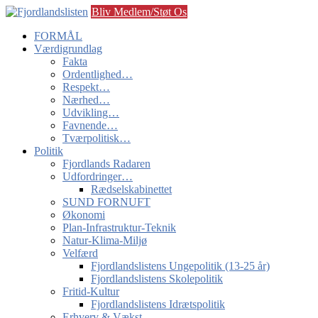
Bliv Medlem/Støt Os
FORMÅL
Værdigrundlag
Fakta
Ordentlighed…
Respekt…
Nærhed…
Udvikling…
Favnende…
Tværpolitisk…
Politik
Fjordlands Radaren
Udfordringer…
Rædselskabinettet
SUND FORNUFT
Økonomi
Plan-Infrastruktur-Teknik
Natur-Klima-Miljø
Velfærd
Fjordlandslistens Ungepolitik (13-25 år)
Fjordlandslistens Skolepolitik
Fritid-Kultur
Fjordlandslistens Idrætspolitik
Erhverv & Vækst