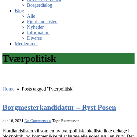
Borgerdialog
Blog
Alle
Fjordlandslisten
Nyheder
Information
Diverse
Medlemmer
Tværpolitisk
Home
»
Posts tagged 'Tværpolitisk'
Borgmesterkandidatur – Ryst Posen
okt 16, 2021
No Comments ››
Tage Rasmussen
Fjordlandslisten vil som en ny tværpolitisk lokalliste ikke deltage i
blokpolitik, og kommer ikke til at lægge alle vores æg i en kurv. Det