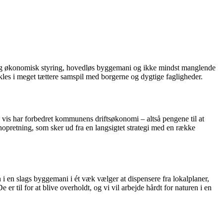
elendig økonomisk styring, hovedløs byggemani og ikke mindst manglende
kles i meget tættere samspil med borgerne og dygtige fagligheder.
vis har forbedret kommunens driftsøkonomi – altså pengene til at
enopretning, som sker ud fra en langsigtet strategi med en række
n i en slags byggemani i ét væk vælger at dispensere fra lokalplaner,
er til for at blive overholdt, og vi vil arbejde hårdt for naturen i en