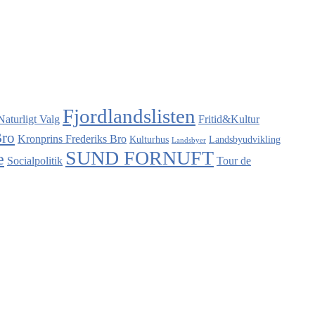
Fjordlandslisten
Naturligt Valg
Fritid&Kultur
Bro
Kronprins Frederiks Bro
Kulturhus
Landsbyudvikling
Landsbyer
SUND FORNUFT
e
Socialpolitik
Tour de