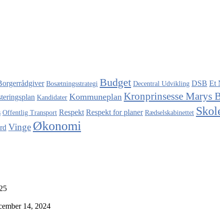
Budget
Borgerrådgiver
DSB
Et 
Bosætningsstrategi
Decentral Udvikling
Kronprinsesse Marys 
Kommuneplan
steringsplan
Kandidater
Skol
Respekt
Respekt for planer
s
Offentlig Transport
Rædselskabinettet
Økonomi
Vinge
rd
025
cember 14, 2024