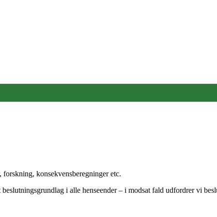
r, forskning, konsekvensberegninger etc.
yst beslutningsgrundlag i alle henseender – i modsat fald udfordrer vi bes