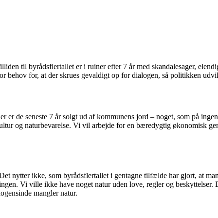
Tilliden til byrådsflertallet er i ruiner efter 7 år med skandalesager, 
 behov for, at der skrues gevaldigt op for dialogen, så politikken udvi
r er de seneste 7 år solgt ud af kommunens jord – noget, som på ingen 
r, kultur og naturbevarelse. Vi vil arbejde for en bæredygtig økonomisk g
et nytter ikke, som byrådsflertallet i gentagne tilfælde har gjort, at ma
ngen. Vi ville ikke have noget natur uden love, regler og beskyttelser. De 
ogensinde mangler natur.