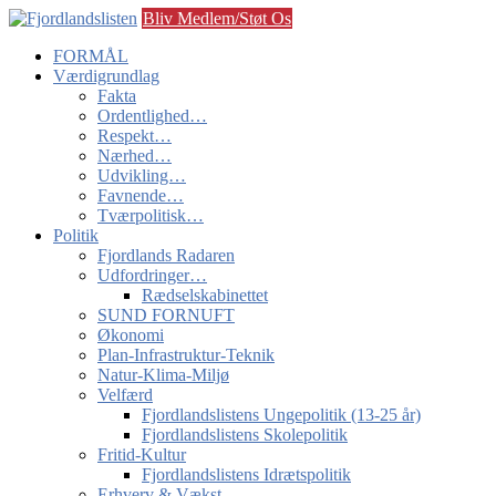
Bliv Medlem/Støt Os
FORMÅL
Værdigrundlag
Fakta
Ordentlighed…
Respekt…
Nærhed…
Udvikling…
Favnende…
Tværpolitisk…
Politik
Fjordlands Radaren
Udfordringer…
Rædselskabinettet
SUND FORNUFT
Økonomi
Plan-Infrastruktur-Teknik
Natur-Klima-Miljø
Velfærd
Fjordlandslistens Ungepolitik (13-25 år)
Fjordlandslistens Skolepolitik
Fritid-Kultur
Fjordlandslistens Idrætspolitik
Erhverv & Vækst