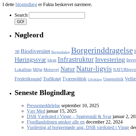
I dette
blogindlæg
er Fakta beskrevet nærmere.
Search
Nøgleord
Borgerinddragelse
Biodiversitet
3B
Borgerdialog
Infrastruktur
Investering
Høringssvar
Inve
Idræt
Natur-ligvis
Natur
Lokalliste
Miljø
Motorvej
NATURligvi
Frederikssund
Trafikstøj
Tværpolitisk
Velfæ
Ungepolitik
Udvikling
Seneste Blogindlæg
Pressemeddelelse
september 10, 2025
Vær Med
januar 15, 2025
DSB Værksted i Vinge – Spørgsmål & Svar
januar 2, 2
Fjordlandslisten ønsker alle en
december 22, 2024
Vurdering af borgermøde ang. DSB værksted i Vinge
de