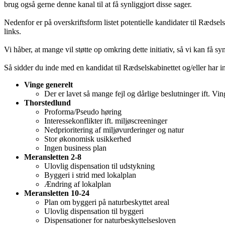
brug også gerne denne kanal til at få synliggjort disse sager.
Nedenfor er på overskriftsform listet potentielle kandidater til Rædse
links.
Vi håber, at mange vil støtte op omkring dette initiativ, så vi kan få s
Så sidder du inde med en kandidat til Rædselskabinettet og/eller har in
Vinge generelt
Der er lavet så mange fejl og dårlige beslutninger ift. Vin
Thorstedlund
Proforma/Pseudo høring
Interessekonflikter ift. miljøscreeninger
Nedprioritering af miljøvurderinger og natur
Stor økonomisk usikkerhed
Ingen business plan
Meransletten 2-8
Ulovlig dispensation til udstykning
Byggeri i strid med lokalplan
Ændring af lokalplan
Meransletten 10-24
Plan om byggeri på naturbeskyttet areal
Ulovlig dispensation til byggeri
Dispensationer for naturbeskyttelsesloven