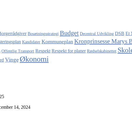
Budget
Borgerrådgiver
DSB
Et 
Bosætningsstrategi
Decentral Udvikling
Kronprinsesse Marys 
Kommuneplan
steringsplan
Kandidater
Skol
Respekt
Respekt for planer
s
Offentlig Transport
Rædselskabinettet
Økonomi
Vinge
rd
025
cember 14, 2024