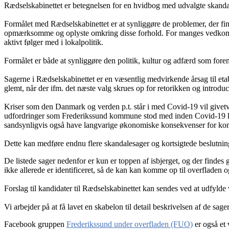
Rædselskabinettet er betegnelsen for en hvidbog med udvalgte skandal
Formålet med Rædselskabinettet er at synliggøre de problemer, der fi
opmærksomme og oplyste omkring disse forhold. For manges vedkommen
aktivt følger med i lokalpolitik.
Formålet er både at synliggøre den politik, kultur og adfærd som for
Sagerne i Rædselskabinettet er en væsentlig medvirkende årsag til eta
glemt, når der ifm. det næste valg skrues op for retorikken og introduc
Kriser som den Danmark og verden p.t. står i med Covid-19 vil givetvis
udfordringer som Frederikssund kommune stod med inden Covid-19 kun
sandsynligvis også have langvarige økonomiske konsekvenser for ko
Dette kan medføre endnu flere skandalesager og kortsigtede beslutninge
De listede sager nedenfor er kun er toppen af isbjerget, og der findes g
ikke allerede er identificeret, så de kan kan komme op til overfladen o
Forslag til kandidater til Rædselskabinettet kan sendes ved at udfylde
Vi arbejder på at få lavet en skabelon til detail beskrivelsen af de sag
Facebook gruppen
Frederikssund under overfladen (FUO)
er også et 