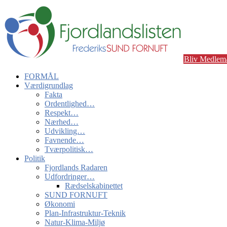
Bliv Medlem/
FORMÅL
Værdigrundlag
Fakta
Ordentlighed…
Respekt…
Nærhed…
Udvikling…
Favnende…
Tværpolitisk…
Politik
Fjordlands Radaren
Udfordringer…
Rædselskabinettet
SUND FORNUFT
Økonomi
Plan-Infrastruktur-Teknik
Natur-Klima-Miljø