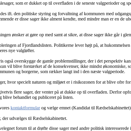
esager, som er dukket op til overfladen i de seneste valgperioder og s
ndes ift. den politiske styring og forvaltning af kommunen med udgangs
de er disse sager ikke alment kendte, med mindre man er en de uheld
eningen ønsker at gøre op med samt at sikre, at disse sager ikke går i
bleringen af Fjordlandslisten. Politikerne lever højt på, at hukommelse
eres nye valgløfter.
 også overskygge de gamle problemstillinger, der i det perspektiv kan s
 vil blive forstærket af de konsekvenser, ikke mindst økonomiske, so
mmunen og borgerne, som rækker langt ind i den næste valgperiode.
r, hvor specielt naturen og miljøet er i risikozonen for at blive ofre f
ivetvis flere sager, der venter på at dukke op til overfladen. Derfor opf
g blive behandlet og publiceret på listen.
 vores
kontaktformular
og vælge emnet (Kandidat til Rædselskabinettet) el
er, der udvælges til Rædselskabinettet.
velegnet forum til at drøfte disse sager med andre politisk interessere