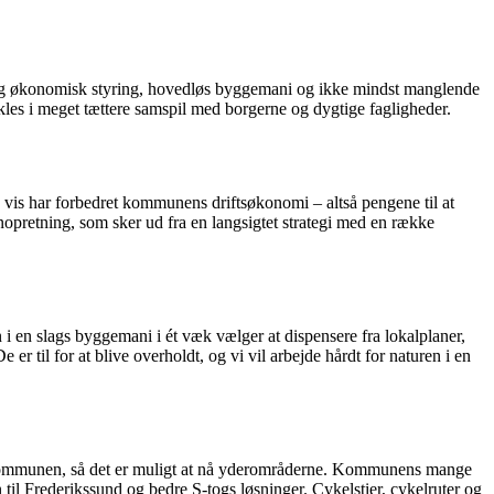
elendig økonomisk styring, hovedløs byggemani og ikke mindst manglende
kles i meget tættere samspil med borgerne og dygtige fagligheder.
vis har forbedret kommunens driftsøkonomi – altså pengene til at
enopretning, som sker ud fra en langsigtet strategi med en række
n i en slags byggemani i ét væk vælger at dispensere fra lokalplaner,
er til for at blive overholdt, og vi vil arbejde hårdt for naturen i en
nde kommunen, så det er muligt at nå yderområderne. Kommunens mange
 til Frederikssund og bedre S-togs løsninger. Cykelstier, cykelruter og