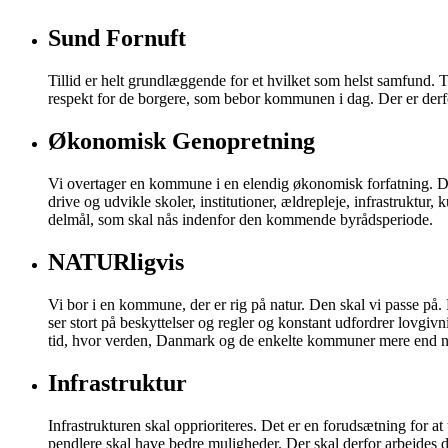
Sund Fornuft
Tillid er helt grundlæggende for et hvilket som helst samfund. 
respekt for de borgere, som bebor kommunen i dag. Der er derfor
Økonomisk Genopretning
Vi overtager en kommune i en elendig økonomisk forfatning. De
drive og udvikle skoler, institutioner, ældrepleje, infrastruktu
delmål, som skal nås indenfor den kommende byrådsperiode.
NATURligvis
Vi bor i en kommune, der er rig på natur. Den skal vi passe på. D
ser stort på beskyttelser og regler og konstant udfordrer lovgivni
tid, hvor verden, Danmark og de enkelte kommuner mere end n
Infrastruktur
Infrastrukturen skal opprioriteres. Det er en forudsætning fo
pendlere skal have bedre muligheder. Der skal derfor arbejdes di