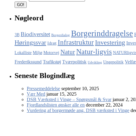
Nøgleord
Borgerinddragelse
Biodiversitet
3B
Borgerdialog
Infrastruktur
Investering
Høringssvar
Inve
Idræt
Natur-ligvis
Natur
Lokalliste
Miljø
Motorvej
NATURligvi
Frederikssund
Trafikstøj
Tværpolitisk
Velfæ
Ungepolitik
Udvikling
Seneste Blogindlæg
Pressemeddelelse
september 10, 2025
Vær Med
januar 15, 2025
DSB Værksted i Vinge – Spørgsmål & Svar
januar 2, 2
Fjordlandslisten ønsker alle en
december 22, 2024
Vurdering af borgermøde ang. DSB værksted i Vinge
de