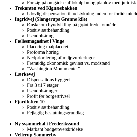
Forsøg på omgåelse af lokalplan og planlov med juridisk 
Trekanten ved Kignæsbakken
Ulovlig dispensation til udstykning inden for fortidsmind
Ingridvej (Slangerups Grønne kile)
Ønske om byudvikling på grønt fredet område
Positiv særbehandling
Pseudohøring
Fællesmagasinet i Vinge
Placering malplaceret
Proforma høring
Nedprioritering af miljøvurderinger
Fremtidig økonomisk gevinst vs. modstand
“Washington Monumentet”
Lærkevej
Dispensations byggeri
Fra 3 til 7 etager
Pseudohøringer
Profit før borgertrivsel
Fjordtoften 10
Positiv særbehandling
Fejlagtig beslutningsgrundlag
Ny svømmehal i Frederikssund
Markant budgetoverskridelse
Vellerup Sommerby