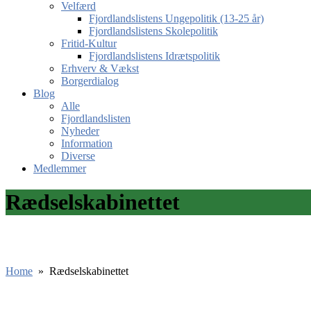
Velfærd
Fjordlandslistens Ungepolitik (13-25 år)
Fjordlandslistens Skolepolitik
Fritid-Kultur
Fjordlandslistens Idrætspolitik
Erhverv & Vækst
Borgerdialog
Blog
Alle
Fjordlandslisten
Nyheder
Information
Diverse
Medlemmer
Rædselskabinettet
Home
»
Rædselskabinettet