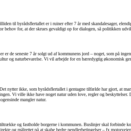
Tilliden til byrådsflertallet er i ruiner efter 7 år med skandalesager, 
 behov for, at der skrues gevaldigt op for dialogen, så politikken udvi
r er de seneste 7 år solgt ud af kommunens jord – noget, som på ingen 
r, kultur og naturbevarelse. Vi vil arbejde for en bæredygtig økonomisk g
et nytter ikke, som byrådsflertallet i gentagne tilfælde har gjort, at ma
ngen. Vi ville ikke have noget natur uden love, regler og beskyttelser. De 
ogensinde mangler natur.
r at tiltrække og fastholde borgerne i kommunen. Buslinjer skal forbi
rekte og målrettet på at skabe bedre pendlerbetingelser – fx motorvejen