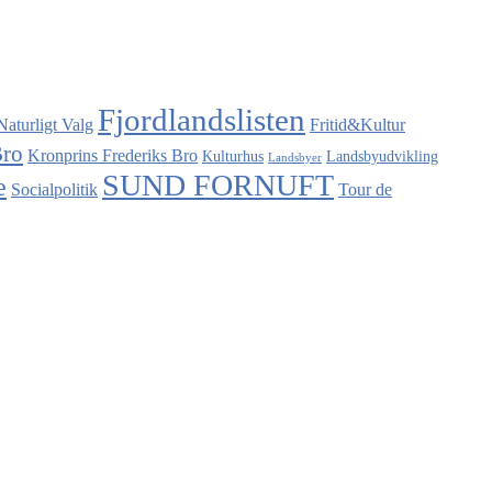
Fjordlandslisten
Naturligt Valg
Fritid&Kultur
Bro
Kronprins Frederiks Bro
Kulturhus
Landsbyudvikling
Landsbyer
SUND FORNUFT
e
Socialpolitik
Tour de