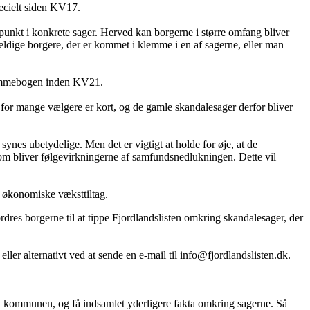
pecielt siden KV17.
punkt i konkrete sager. Herved kan borgerne i større omfang bliver
ige borgere, der er kommet i klemme i en af sagerne, eller man
 glemmebogen inden KV21.
n for mange vælgere er kort, og de gamle skandalesager derfor bliver
ynes ubetydelige. Men det er vigtigt at holde for øje, at de
m bliver følgevirkningerne af samfundsnedlukningen. Dette vil
or økonomiske væksttiltag.
ordres borgerne til at tippe Fjordlandslisten omkring skandalesager, der
ler alternativt ved at sende en e-mail til info@fjordlandslisten.dk.
de i kommunen, og få indsamlet yderligere fakta omkring sagerne. Så