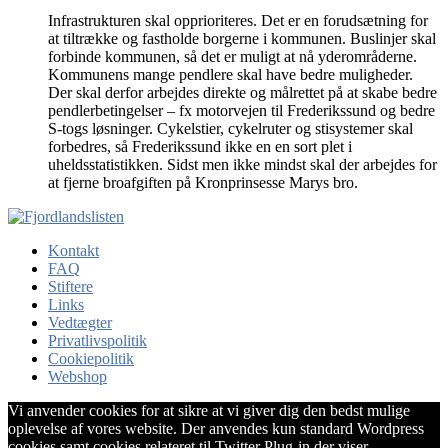
Infrastrukturen skal opprioriteres. Det er en forudsætning for
at tiltrække og fastholde borgerne i kommunen. Buslinjer skal
forbinde kommunen, så det er muligt at nå yderområderne.
Kommunens mange pendlere skal have bedre muligheder.
Der skal derfor arbejdes direkte og målrettet på at skabe bedre
pendlerbetingelser – fx motorvejen til Frederikssund og bedre
S-togs løsninger. Cykelstier, cykelruter og stisystemer skal
forbedres, så Frederikssund ikke en en sort plet i
uheldsstatistikken. Sidst men ikke mindst skal der arbejdes for
at fjerne broafgiften på Kronprinsesse Marys bro.
Kontakt
FAQ
Stiftere
Links
Vedtægter
Privatlivspolitik
Cookiepolitik
Webshop
Vi anvender cookies for at sikre at vi giver dig den bedst mulige
oplevelse af vores website. Der anvendes kun standard Wordpress
cookies samt cookies relateret til Twitter Plug-in der viser