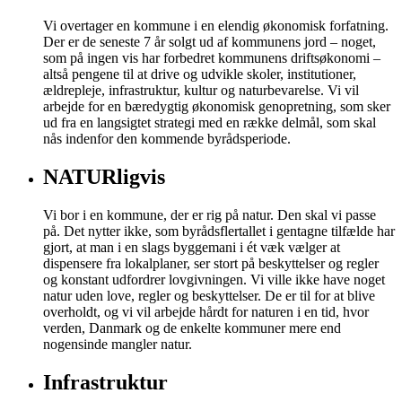
Vi overtager en kommune i en elendig økonomisk forfatning.
Der er de seneste 7 år solgt ud af kommunens jord – noget,
som på ingen vis har forbedret kommunens driftsøkonomi –
altså pengene til at drive og udvikle skoler, institutioner,
ældrepleje, infrastruktur, kultur og naturbevarelse. Vi vil
arbejde for en bæredygtig økonomisk genopretning, som sker
ud fra en langsigtet strategi med en række delmål, som skal
nås indenfor den kommende byrådsperiode.
NATURligvis
Vi bor i en kommune, der er rig på natur. Den skal vi passe
på. Det nytter ikke, som byrådsflertallet i gentagne tilfælde har
gjort, at man i en slags byggemani i ét væk vælger at
dispensere fra lokalplaner, ser stort på beskyttelser og regler
og konstant udfordrer lovgivningen. Vi ville ikke have noget
natur uden love, regler og beskyttelser. De er til for at blive
overholdt, og vi vil arbejde hårdt for naturen i en tid, hvor
verden, Danmark og de enkelte kommuner mere end
nogensinde mangler natur.
Infrastruktur