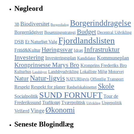
Nøgleord
Borgerinddragelse
Biodiversitet
3B
Borgerdialog
Budget
Borgerrådgiver
Bosætningsstrategi
Decentral Udvikling
Fjordlandslisten
DSB
Et Naturligt Valg
Infrastruktur
Høringssvar
Fritid&Kultur
Idræt
Investering
Kommuneplan
Investeringsplan
Kandidater
Kronprinsesse Marys Bro
Kronprins Frederiks Bro
Kulturhus
Landsbyudvikling
Lokalliste
Miljø
Motorvej
Landsbyer
Natur-ligvis
Natur
NATURligvis
Offentlig Transport
Skole
Respekt
Respekt for planer
Rædselskabinettet
SUND FORNUFT
Socialpolitik
Tour de
Frederikssund
Trafikstøj
Tværpolitisk
Ungepolitik
Udvikling
Økonomi
Vinge
Velfærd
Seneste Blogindlæg