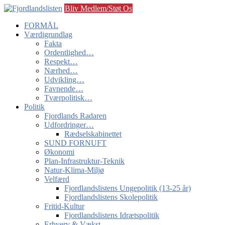
Bliv Medlem/Støt Os
FORMÅL
Værdigrundlag
Fakta
Ordentlighed…
Respekt…
Nærhed…
Udvikling…
Favnende…
Tværpolitisk…
Politik
Fjordlands Radaren
Udfordringer…
Rædselskabinettet
SUND FORNUFT
Økonomi
Plan-Infrastruktur-Teknik
Natur-Klima-Miljø
Velfærd
Fjordlandslistens Ungepolitik (13-25 år)
Fjordlandslistens Skolepolitik
Fritid-Kultur
Fjordlandslistens Idrætspolitik
Erhverv & Vækst