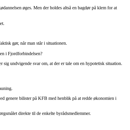
g kødannelsen øges. Men der holdes altså en bagdør på klem for at
et.
ktisk gør, når man står i situationen.
en i Fjordforbindelsen?
sig undvigende svar om, at der er tale om en hypotetisk situation.
tauning.
derved genere bilister på KFB med henblik på at redde økonomien i
pørgsmålet direkte til de enkelte byrådsmedlemmer.