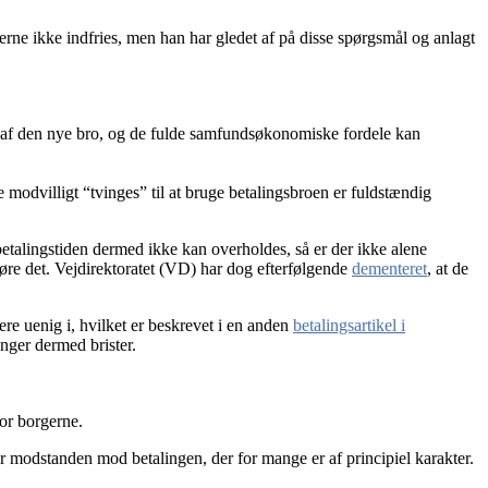
gerne ikke indfries, men han har gledet af på disse spørgsmål og anlagt
e af den nye bro, og de fulde samfundsøkonomiske fordele kan
 modvilligt “tvinges” til at bruge betalingsbroen er fuldstændig
ebetalingstiden dermed ikke kan overholdes, så er der ikke alene
gøre det. Vejdirektoratet (VD) har dog efterfølgende
dementeret
, at de
ere uenig i, hvilket er beskrevet i en anden
betalingsartikel i
inger dermed brister.
or borgerne.
r modstanden mod betalingen, der for mange er af principiel karakter.