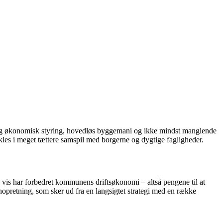
elendig økonomisk styring, hovedløs byggemani og ikke mindst manglende
kles i meget tættere samspil med borgerne og dygtige fagligheder.
vis har forbedret kommunens driftsøkonomi – altså pengene til at
enopretning, som sker ud fra en langsigtet strategi med en række