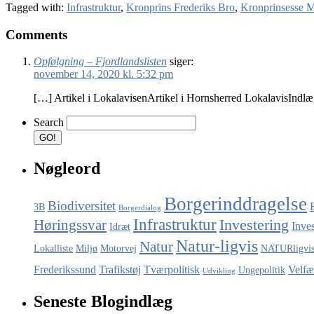
Tagged with:
Infrastruktur
,
Kronprins Frederiks Bro
,
Kronprinsesse 
Comments
Opfølgning – Fjordlandslisten
siger:
november 14, 2020 kl. 5:32 pm
[…] Artikel i LokalavisenArtikel i Hornsherred LokalavisIndl
Search
Nøgleord
Borgerinddragelse
Biodiversitet
3B
Borgerdialog
Infrastruktur
Investering
Høringssvar
Inve
Idræt
Natur-ligvis
Natur
Lokalliste
Miljø
Motorvej
NATURligvi
Frederikssund
Trafikstøj
Tværpolitisk
Velfæ
Ungepolitik
Udvikling
Seneste Blogindlæg