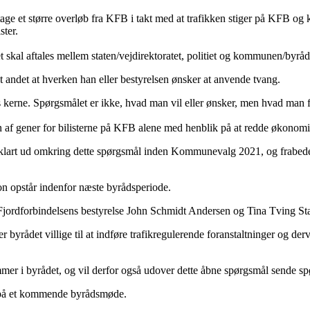
odtage et større overløb fra KFB i takt med at trafikken stiger på KFB o
ster.
et skal aftales mellem staten/vejdirektoratet, politiet og kommunen/byråd
t andet at hverken han eller bestyrelsen ønsker at anvende tvang.
s kerne. Spørgsmålet er ikke, hvad man vil eller ønsker, men hvad man fa
en af gener for bilisterne på KFB alene med henblik på at redde økonomi
klart ud omkring dette spørgsmål inden Kommunevalg 2021, og frabeder 
ion opstår indenfor næste byrådsperiode.
 i Fjordforbindelsens bestyrelse John Schmidt Andersen og Tina Tving S
r byrådet villige til at indføre trafikregulerende foranstaltninger og 
mmer i byrådet, og vil derfor også udover dette åbne spørgsmål sende s
et på et kommende byrådsmøde.