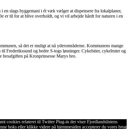
n i en slags byggemani i ét væk vælger at dispensere fra lokalplaner,
er til for at blive overholdt, og vi vil arbejde hårdt for naturen i en
nde kommunen, så det er muligt at nå yderområderne. Kommunens mange
 til Frederikssund og bedre S-togs løsninger. Cykelstier, cykelruter og
erne broafgiften på Kronprinsesse Marys bro.
 cookies relateret til Twitter Plug-in der viser Fjordlandslistens
enne boks eller klikke videre på hjemmesiden accepterer du vores brug