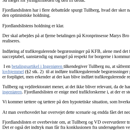
Så meget for ytringsfriheden og den fri debat.
Fjordlandslisten har i flere debattråde spurgt Tullberg, hvad der sker 
den optimistiske holdning.
Fjordlandslistens holdning er klar.
Der skal arbejdes på at fjerne betalingen på Kronprinsesse Marys Br
realiseres.
Indføring af trafikregulerende begrænsninger på KFB, alene med det for
uacceptabel, uanstændig og mangel på respekt for borgerne i kommu
I en
betalingsartikel i
Ingeniøren
tilkendegiver Tullberg nu, at såfrem
lovhjemmel
(§2 stk. 2) til at indføre trafikregulerende begrænsninger
er forpligtet, men erkender at der kan blive indført trafikregulerende re
Tullberg og vejdirektoratet mener, at det ikke bliver relevant, da de h
ingeniøren
. Fjordlandslisten er enige med trafikforskerne i, at der er 
Vi kommer tættere og tættere på den hypotetiske situation, som hverken
At man overhovedet har overvejet dette scenarie og endda fået det ned
Fjordlandslisten er overbeviste om, at Tullberg og VD overvurderer t
Det er også det indtryk man får fra konklusionen fra undersøgelsen v