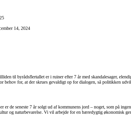
025
cember 14, 2024
Tilliden til byrådsflertallet er i ruiner efter 7 år med skandalesager, 
 behov for, at der skrues gevaldigt op for dialogen, så politikken udvi
r er de seneste 7 år solgt ud af kommunens jord – noget, som på ingen 
r, kultur og naturbevarelse. Vi vil arbejde for en bæredygtig økonomisk g