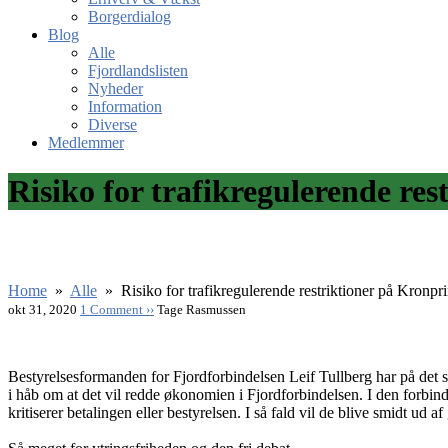
Borgerdialog
Blog
Alle
Fjordlandslisten
Nyheder
Information
Diverse
Medlemmer
Risiko for trafikregulerende re
Home
»
Alle
»
Risiko for trafikregulerende restriktioner på Kronpr
okt 31, 2020
1 Comment ››
Tage Rasmussen
Bestyrelsesformanden for Fjordforbindelsen Leif Tullberg har på det se
i håb om at det vil redde økonomien i Fjordforbindelsen. I den forbi
kritiserer betalingen eller bestyrelsen. I så fald vil de blive smidt ud a