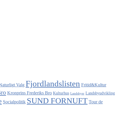
Fjordlandslisten
Naturligt Valg
Fritid&Kultur
Bro
Kronprins Frederiks Bro
Kulturhus
Landsbyudvikling
Landsbyer
SUND FORNUFT
e
Socialpolitik
Tour de