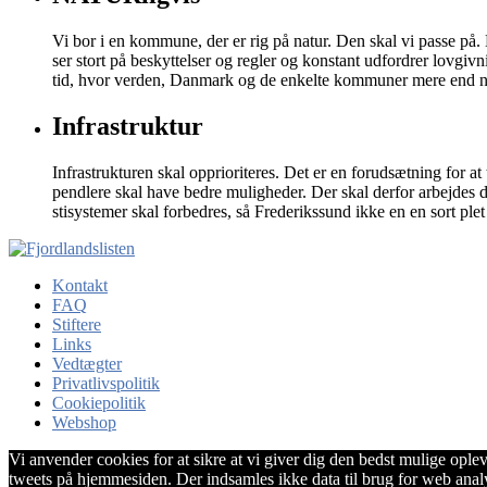
Vi bor i en kommune, der er rig på natur. Den skal vi passe på. D
ser stort på beskyttelser og regler og konstant udfordrer lovgivni
tid, hvor verden, Danmark og de enkelte kommuner mere end n
Infrastruktur
Infrastrukturen skal opprioriteres. Det er en forudsætning fo
pendlere skal have bedre muligheder. Der skal derfor arbejdes di
stisystemer skal forbedres, så Frederikssund ikke en en sort plet
Kontakt
FAQ
Stiftere
Links
Vedtægter
Privatlivspolitik
Cookiepolitik
Webshop
Vi anvender cookies for at sikre at vi giver dig den bedst mulige ople
tweets på hjemmesiden. Der indsamles ikke data til brug for web anal