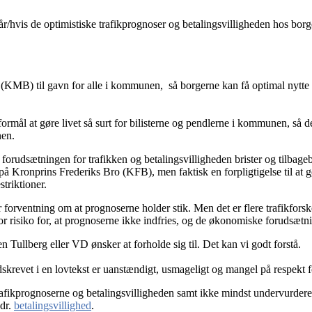
når/hvis de optimistiske trafikprognoser og betalingsvilligheden hos bor
o (KMB) til gavn for alle i kommunen, så borgerne kan få optimal nytt
mål at gøre livet så surt for bilisterne og pendlerne i kommunen, så de
nen.
t forudsætningen for trafikken og betalingsvilligheden brister og tilbag
 på Kronprins Frederiks Bro (KFB), men faktisk en forpligtigelse til at 
striktioner.
ar forventning om at prognoserne holder stik. Men det er flere trafikforsk
stor risiko for, at prognoserne ikke indfries, og de økonomiske forudsætn
 Tullberg eller VD ønsker at forholde sig til. Det kan vi godt forstå.
skrevet i en lovtekst er uanstændigt, usmageligt og mangel på respekt f
rafikprognoserne og betalingsvilligheden samt ikke mindst undervurdere
edr.
betalingsvillighed
.