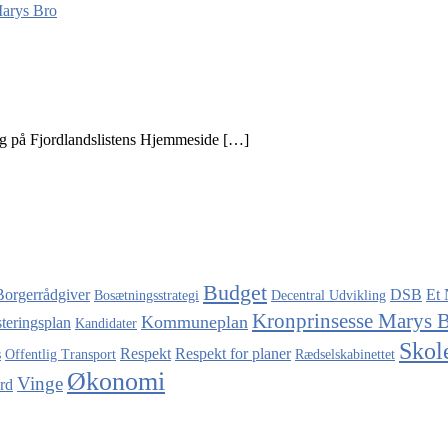
Marys Bro
æg på Fjordlandslistens Hjemmeside […]
Budget
Borgerrådgiver
DSB
Et 
Bosætningsstrategi
Decentral Udvikling
Kronprinsesse Marys 
Kommuneplan
steringsplan
Kandidater
Skol
Respekt
Respekt for planer
s
Offentlig Transport
Rædselskabinettet
Økonomi
Vinge
rd