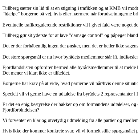
Tullberg sætter sin lid til at en stigning i trafikken og at KMB vil m
”hjælpe” borgerne på vej, hvis eller nærmere når forudsætningerne bri
Eventuelle trafikregulerende restriktioner vil i givet fald være noget d
Tullberg gør sit yderste for at lave ”damage control” og påpeger bland
Det er der forhåbentlig ingen der ønsker, men det er heller ikke sagen
Det store spørgsmål er nu hvor byrådets medlemmer står ift. indførsl
Fjordlandslisten opfordrer hermed alle byrådsmedlemmer til at melde 
Det mener vi klart ikke er tilfældet.
Borgerne har krav på at vide, hvad partierne vil når/hvis denne situat
Specielt vil vi gerne have en udtalelse fra byrådets 2 repræsentanter
Er det en enig bestyrelse der bakker op om formandens udtalelser, og e
Fjordforbindelsen?
Vi forventer en klar og utvetydig udmelding fra alle partier og medle
Hvis ikke der kommer konkrete svar, vil vi formelt stille spørgsmål