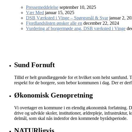
Pressemeddelelse
september 10, 2025
Vær Med
januar 15, 2025
DSB Værksted i Vinge – Spørgsmål & Svar
januar 2, 2
Fjordlandslisten ønsker alle en
december 22, 2024
Vurdering af borgermøde ang. DSB værksted i Vinge
de
Sund Fornuft
Tillid er helt grundlæggende for et hvilket som helst samfund. 
respekt for de borgere, som bebor kommunen i dag. Der er derfor
Økonomisk Genopretning
Vi overtager en kommune i en elendig økonomisk forfatning. De
drive og udvikle skoler, institutioner, ældrepleje, infrastruktu
delmål, som skal nås indenfor den kommende byrådsperiode.
NATURligvis