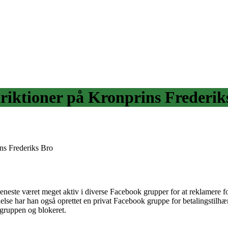
striktioner på Kronprins Frederik
ins Frederiks Bro
neste været meget aktiv i diverse Facebook grupper for at reklamere for 
ndelse har han også oprettet en privat Facebook gruppe for betalingsti
f gruppen og blokeret.