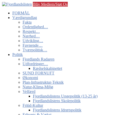
Bliv Medlem/Støt Os
FORMÅL
Værdigrundlag
Fakta
Ordentlighed…
Respekt…
Nærhed…
Udvikling…
Favnende…
Tværpolitisk…
Politik
Fjordlands Radaren
Udfordringer…
Rædselskabinettet
SUND FORNUFT
Økonomi
Plan-Infrastruktur-Teknik
Natur-Klima-Miljø
Velfærd
Fjordlandslistens Ungepolitik (13-25 år)
Fjordlandslistens Skolepolitik
Fritid-Kultur
Fjordlandslistens Idrætspolitik
Erhverv & Vækst