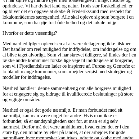
Vi har større og mindre byer med forskellighed i miljø, historie og
oprindelse. Vi har dyrket land og natur. Trods stor forskellighed, er
og bliver det en opgave at skabe ét Frederikssund med respekt for
lokalområdernes særegenhed. Alle skal opleve sig som borgere i en
kommune, som har øje for både helhed og det lokale miljø.
Hvorfor er dette væsentligt?
Med nærhed følger oplevelsen af at være deltager og ikke tilskuer.
Det handler om reel mulighed for indflydelse, om inddragelse og om
at blive taget alvorligt. Som vi har skrevet tidligere, så findes der i en
række andre kommuner forskellige veje til inddragelse af borgerne,
som vi i Fjordlandslisten lader os inspirere af. Furesø og Gentofte er
to blandt mange kommuner, som arbejder seriøst med strategier og
modeller for inddragelse.
Nærhed handler i denne sammenhæng om alle borgeres mulighed
for at engagere sig og bidrage til kvalificerede beslutninger på store
og vigtige områder.
Nærhed er også det gode nærmiljø. Er man forbundet med sit
nærmiljø, kan man være noget for andre. Hvis man ikke er
forbundet, så er sandsynligheden stor for, at man er sig selv
nærmest. Derfor må det være ambitionen, hvad enten det er i den
store by, den mindre by eller på landet, at der arbejdes for gode
nærmiljøer, hvor mennesker kan trives, udrette og skabe med andre