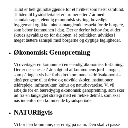
Tillid er helt grundlæggende for et hvilket som helst samfund.
Tilliden til byrådsflertallet er i ruiner efter 7 år med
skandalesager, elendig økonomisk styring, hovedløs
byggemani og ikke mindst manglende respekt for de borgere,
som bebor kommunen i dag. Der er derfor behov for, at der
skrues gevaldigt op for dialogen, så politikken udvikles i
meget tættere samspil med borgerne og dygtige fagligheder.
Økonomisk Genopretning
Vi overtager en kommune i en elendig økonomisk forfatning.
Der er de seneste 7 år solgt ud af kommunens jord – noget,
som på ingen vis har forbedret kommunens driftsøkonomi –
altså pengene til at drive og udvikle skoler, institutioner,
ældrepleje, infrastruktur, kultur og naturbevarelse. Vi vil
arbejde for en bæredygtig økonomisk genopretning, som sker
ud fra en langsigtet strategi med en række delmål, som skal
nås indenfor den kommende byrådsperiode.
NATURligvis
Vi bor i en kommune, der er rig på natur. Den skal vi passe