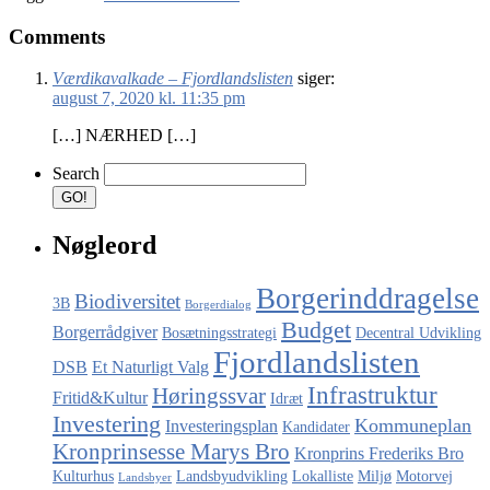
Comments
Værdikavalkade – Fjordlandslisten
siger:
august 7, 2020 kl. 11:35 pm
[…] NÆRHED […]
Search
Nøgleord
Borgerinddragelse
Biodiversitet
3B
Borgerdialog
Budget
Borgerrådgiver
Bosætningsstrategi
Decentral Udvikling
Fjordlandslisten
DSB
Et Naturligt Valg
Infrastruktur
Høringssvar
Fritid&Kultur
Idræt
Investering
Kommuneplan
Investeringsplan
Kandidater
Kronprinsesse Marys Bro
Kronprins Frederiks Bro
Kulturhus
Landsbyudvikling
Lokalliste
Miljø
Motorvej
Landsbyer