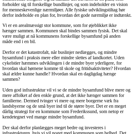
forholder sig til forskellige bundlinjer, og som indeholder en vision
for menneskevenlige nærmiljøer. Alle fysiske udviklingstiltag bør
derfor indeholde en plan for, hvordan det gode nærmiljø er indtænkt.
Vi er en arealmæssigt stor kommune, som for øjeblikket ikke
hænger sammen. Kommunen skal bindes sammen fysisk. Det skal
være muligt at nå kommunens forskellige bysamfund på anden
måde end i en bil.
Derfor er det katastrofalt, når buslinjer nedlægges, og mindre
bysamfund i praksis mere eller mindre slettes af landkortet. Uden
cykelstier hæmmes udviklingen i de mindre byer yderligere, for
hvordan skal børnene komme til skole og fritidsaktiviteter? Hvordan
skal ældre kunne handle? Hvordan skal en dagligdag hænge
sammen?
Uden god infrastruktur vil vi se de mindre bysamfund blive mere og
mere affolket af den enkle grund, at det ikke hænger sammen for
familierne. Dermed tvinger vi mere og mere borgerne væk fra
landsbyerne og de små byer ind til de større byer. Det er en meget
dårlig strategi for en kommune som Frederikssund, som netop er
kendetegnet ved mange mindre bysamfund.
Der skal derfor planlægges meget bedre og investeres i
infrastrukturen, hvis vi vil noget med kommunen som helhed. Det