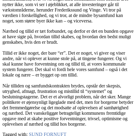
nytter ikke, som vi ser i øjeblikket, at alle investeringer går til
vækstområderne, herunder Frederikssund og Vinge. Vi tror på
værdien i forskellighed, og vi tror, at de mindre bysamfund kan
noget, som større byer ikke kan – og viceversa.
Nærhed og tillid er tæt forbundet, og derfor er det en bunden opgave
at have sigte på, hvordan tillid skabes, og hvordan den bedst muligt
genskabes, hvis den er brudt.
Tillid er ikke noget, der bare “er”. Det er noget, vi giver og viser
andre, når vi oplever at kunne stole på, at tingene fungerer. Og vi
skal kunne have forventning om og tillid til, at vores kommunale
system fungerer. Det skal vi fordi hele vores samfund – også i det
lokale og nære – er bygget op om tillid.
Når tilliden og samfundskontrakten brydes, opstår der skepsis,
utryghed, afmagt, frustration og mistillid til “systemet” og
beslutningstagerne. Det er et alvorligt problem, når det sker. Mange
politikere er øjensynligt ligeglade med det, men for borgerne betyder
det fremmedgørelse og det modsatte af oplevelsen af samhørighed
og nærhed. Det vanskeliggør betragteligt kommunens fremtidige
opgave med at skabe positive forventninger, trivsel, optimisme og
oplevelsen af nærhed og tillid hos borgerne.
Tagged with:
SUND FORNUFT