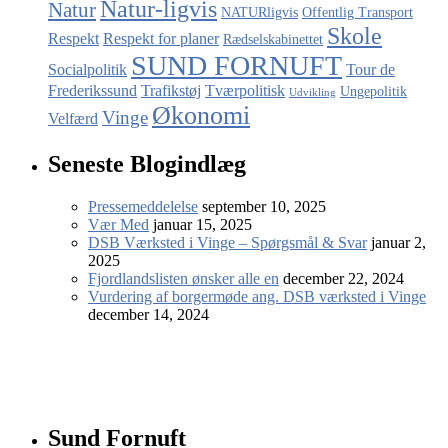
Natur-ligvis
Natur
NATURligvis
Offentlig Transport
Skole
Respekt
Respekt for planer
Rædselskabinettet
SUND FORNUFT
Socialpolitik
Tour de
Frederikssund
Trafikstøj
Tværpolitisk
Ungepolitik
Udvikling
Økonomi
Vinge
Velfærd
Seneste Blogindlæg
Pressemeddelelse
september 10, 2025
Vær Med
januar 15, 2025
DSB Værksted i Vinge – Spørgsmål & Svar
januar 2,
2025
Fjordlandslisten ønsker alle en
december 22, 2024
Vurdering af borgermøde ang. DSB værksted i Vinge
december 14, 2024
Sund Fornuft