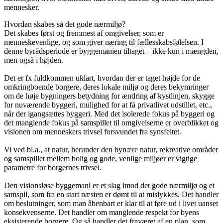
mennesker.
Hvordan skabes så det gode nærmiljø?
Det skabes først og fremmest af omgivelser, som er
menneskevenlige, og som giver næring til fællesskabsfølelsen. I
denne byrådsperiode er byggemanien tiltaget – ikke kun i mængden,
men også i højden.
Det er fx fuldkommen uklart, hvordan der er taget højde for de
omkringboende borgere, deres lokale miljø og deres bekymringer
om de høje bygningers betydning for ændring af kystlinjen, skygge
for nuværende byggeri, mulighed for at få privatlivet udstillet, etc.,
når der igangsættes byggeri. Med det isolerede fokus på byggeri og
det manglende fokus på samspillet til omgivelserne er overblikket og
visionen om menneskers trivsel forsvundet fra synsfeltet.
Vi ved bl.a., at natur, herunder den bynære natur, rekreative områder
og samspillet mellem bolig og gode, venlige miljøer er vigtige
parametre for borgernes trivsel.
Den visionsløse byggemani er et slag imod det gode nærmiljø og et
samspil, som fra en start næsten er dømt til at mislykkes. Det handler
om beslutninger, som man åbenbart er klar til at føre ud i livet uanset
konsekvenserne. Det handler om manglende respekt for byens
eksisterende borgere. Og så handler det fraværet af en plan, som