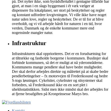
på. Det nytter ikke, som byrådsflertallet i gentagne tilfælde har
gjort, at man i en slags byggemani i ét væk vælger at
dispensere fra lokalplaner, ser stort på beskyttelser og regler
og konstant udfordrer lovgivningen. Vi ville ikke have noget
natur uden love, regler og beskyttelser. De er til for at blive
overholdt, og vi vil arbejde hårdt for naturen i en tid, hvor
verden, Danmark og de enkelte kommuner mere end
nogensinde mangler natur.
Infrastruktur
Infrastrukturen skal opprioriteres. Det er en forudsætning for
at tiltrække og fastholde borgerne i kommunen. Buslinjer skal
forbinde kommunen, så det er muligt at nå yderområderne.
Kommunens mange pendlere skal have bedre muligheder.
Der skal derfor arbejdes direkte og målrettet på at skabe bedre
pendlerbetingelser – fx motorvejen til Frederikssund og bedre
S-togs løsninger. Cykelstier, cykelruter og stisystemer skal
forbedres, så Frederikssund ikke en en sort plet i
uheldsstatistikken. Sidst men ikke mindst skal der arbejdes for
at fjerne broafgiften på Kronprinsesse Marys bro.
Kontakt