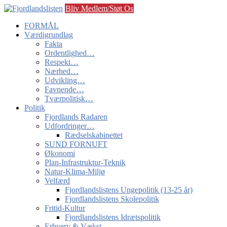
Bliv Medlem/Støt Os
FORMÅL
Værdigrundlag
Fakta
Ordentlighed…
Respekt…
Nærhed…
Udvikling…
Favnende…
Tværpolitisk…
Politik
Fjordlands Radaren
Udfordringer…
Rædselskabinettet
SUND FORNUFT
Økonomi
Plan-Infrastruktur-Teknik
Natur-Klima-Miljø
Velfærd
Fjordlandslistens Ungepolitik (13-25 år)
Fjordlandslistens Skolepolitik
Fritid-Kultur
Fjordlandslistens Idrætspolitik
Erhverv & Vækst