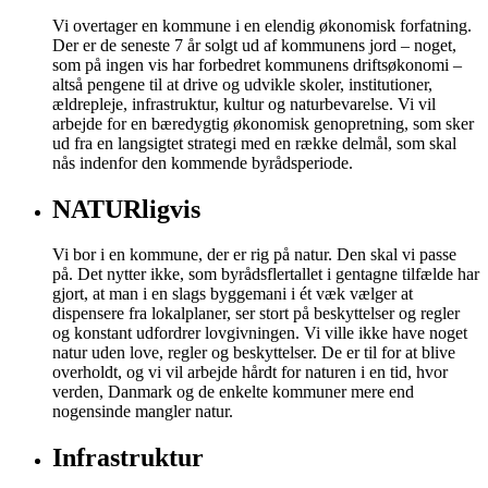
Vi overtager en kommune i en elendig økonomisk forfatning.
Der er de seneste 7 år solgt ud af kommunens jord – noget,
som på ingen vis har forbedret kommunens driftsøkonomi –
altså pengene til at drive og udvikle skoler, institutioner,
ældrepleje, infrastruktur, kultur og naturbevarelse. Vi vil
arbejde for en bæredygtig økonomisk genopretning, som sker
ud fra en langsigtet strategi med en række delmål, som skal
nås indenfor den kommende byrådsperiode.
NATURligvis
Vi bor i en kommune, der er rig på natur. Den skal vi passe
på. Det nytter ikke, som byrådsflertallet i gentagne tilfælde har
gjort, at man i en slags byggemani i ét væk vælger at
dispensere fra lokalplaner, ser stort på beskyttelser og regler
og konstant udfordrer lovgivningen. Vi ville ikke have noget
natur uden love, regler og beskyttelser. De er til for at blive
overholdt, og vi vil arbejde hårdt for naturen i en tid, hvor
verden, Danmark og de enkelte kommuner mere end
nogensinde mangler natur.
Infrastruktur