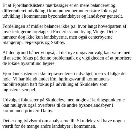
Et af Fjordlandslistens mærkesager er en mere balanceret og
differentieret udvikling i kommunen herunder større fokus på
udvikling i kommunens byzonelandsbyer og landsbyer generelt.
Fordelingen af midler balancer ikke p.t. hvor langt hovedparten af
investeringerne foretages i Frederikssund by og Vinge. Dette
rammer dog ikke kun landsbyerne, men også centerbyerne
Slangerup, Jægerspris og Skibby.
Af den grund håber vi også, at det nye opgaveudvalg kan være med
til at sætte fokus på denne problematik og vigtigheden af at prioritere
de lokale bysamfund højere.
Fjordlandslisten er ikke repræsenteret i udvalget, men vil følge det
nøje. Vi har blandt andet ifm. høringssvar til kommunens
mobilitetsplan haft fokus på udvikling af Skuldelev som
mønstereksempel.
Udvalget fokuserer på Skuldelev, men nogle af læringspunkterne
kan muligvis også overføres til de andre byzonelandsbyer i
kommunen primært Dalby.
Det er dog tvivlsomt om analyserne ift. Skuldelev vil have nogen
værdi for de mange andre landsbyer i kommunen.