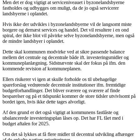
Men det er dog vigtigt at serviceniveauet i byzonelandsbyerne
fastholdes og udbygges om muligt, da de jo også servicerer
landsbyerne i oplandet.
Hvis ikke der udvikles i byzonelandsbyerne vil de langsomt miste
borgere og dernæst services og handel. Det vil resultere i en ond
spiral, der ikke blot vil påvirke selve byzonelandsbyerne, men også
de mindre landsbyer i oplandet.
Dette skal kommunen modvirke ved at sikre passende balance
mellem det centrale og decentrale både ift. investeringsmidler og
kommuneplanlægning. Sidstnævnte skal der fokus på ifm. den
kommende revision af kommuneplanen.
Ellers risikerer vi igen at skulle forholde os til ubehagelige
spareforslag vedrørende decentrale institutioner ifm. fremtidige
budgetforhandlinger. Det bliver sværere og sværere af finde
besparelser og på et tidspunkt kommer de store tidsler utvivlsomt på
bordet igen, hvis ikke dette tages alvorligt.
Af den grund er det også vigtigt at kommunens fastlåste og
ubalancerede investeringsplan låses op. Det har FL fået med i
budget aftalen for 2025.
Om det så lykkes at få flere midler til decentral udvikling afhænger
af de enkelte partiers prioriteringer.