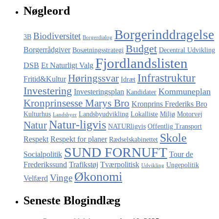
Nøgleord
Borgerinddragelse
Biodiversitet
3B
Borgerdialog
Budget
Borgerrådgiver
Bosætningsstrategi
Decentral Udvikling
Fjordlandslisten
DSB
Et Naturligt Valg
Infrastruktur
Høringssvar
Fritid&Kultur
Idræt
Investering
Kommuneplan
Investeringsplan
Kandidater
Kronprinsesse Marys Bro
Kronprins Frederiks Bro
Kulturhus
Landsbyudvikling
Lokalliste
Miljø
Motorvej
Landsbyer
Natur-ligvis
Natur
NATURligvis
Offentlig Transport
Skole
Respekt
Respekt for planer
Rædselskabinettet
SUND FORNUFT
Socialpolitik
Tour de
Frederikssund
Trafikstøj
Tværpolitisk
Ungepolitik
Udvikling
Økonomi
Vinge
Velfærd
Seneste Blogindlæg