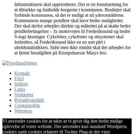
Infrastrukturen skal opprioriteres. Det er en forudsætning for
at tiltrække og fastholde borgerne i kommunen. Buslinjer skal
forbinde kommunen, så det er muligt at nå yderområderne.
Kommunens mange pendlere skal have bedre muligheder.
Der skal derfor arbejdes direkte og målrettet på at skabe bedre
pendlerbetingelser – fx motorvejen til Frederikssund og bedre
S-togs løsninger. Cykelstier, cykelruter og stisystemer skal
forbedres, så Frederikssund ikke en en sort plet i
uheldsstatistikken. Sidst men ikke mindst skal der arbejdes for
at fjerne broafgiften på Kronprinsesse Marys bro.
Kontakt
FAQ
Stiftere
Links
Vedtægter
Privatlivspolitik
Cookiepolitik
Webshop
Vi anvender cookies for at sikre at vi giver dig den bedst mulige
oplevelse af vores website. Der anvendes kun standard Wordpress
cookies samt cookies relateret til Twitter Plug-in der viser