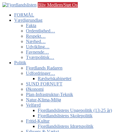
Bliv Medlem/Støt Os
FORMÅL
Værdigrundlag
Fakta
Ordentlighed…
Respekt…
Nærhed…
Udvikling…
Favnende…
Tværpolitisk…
Politik
Fjordlands Radaren
Udfordringer…
Rædselskabinettet
SUND FORNUFT
Økonomi
Plan-Infrastruktur-Teknik
Natur-Klima-Miljø
Velfærd
Fjordlandslistens Ungepolitik (13-25 år)
Fjordlandslistens Skolepolitik
Fritid-Kultur
Fjordlandslistens Idrætspolitik
Erhverv & Vækst