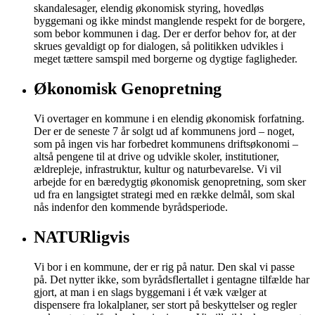
skandalesager, elendig økonomisk styring, hovedløs
byggemani og ikke mindst manglende respekt for de borgere,
som bebor kommunen i dag. Der er derfor behov for, at der
skrues gevaldigt op for dialogen, så politikken udvikles i
meget tættere samspil med borgerne og dygtige fagligheder.
Økonomisk Genopretning
Vi overtager en kommune i en elendig økonomisk forfatning.
Der er de seneste 7 år solgt ud af kommunens jord – noget,
som på ingen vis har forbedret kommunens driftsøkonomi –
altså pengene til at drive og udvikle skoler, institutioner,
ældrepleje, infrastruktur, kultur og naturbevarelse. Vi vil
arbejde for en bæredygtig økonomisk genopretning, som sker
ud fra en langsigtet strategi med en række delmål, som skal
nås indenfor den kommende byrådsperiode.
NATURligvis
Vi bor i en kommune, der er rig på natur. Den skal vi passe
på. Det nytter ikke, som byrådsflertallet i gentagne tilfælde har
gjort, at man i en slags byggemani i ét væk vælger at
dispensere fra lokalplaner, ser stort på beskyttelser og regler