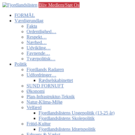
Bliv Medlem/Støt Os
FORMÅL
Værdigrundlag
Fakta
Ordentlighed…
Respekt…
Nærhed…
Udvikling…
Favnende…
Tværpolitisk…
Politik
Fjordlands Radaren
Udfordringer…
Rædselskabinettet
SUND FORNUFT
Økonomi
Plan-Infrastruktur-Teknik
Natur-Klima-Miljø
Velfærd
Fjordlandslistens Ungepolitik (13-25 år)
Fjordlandslistens Skolepolitik
Fritid-Kultur
Fjordlandslistens Idrætspolitik
Erhverv & Vækst