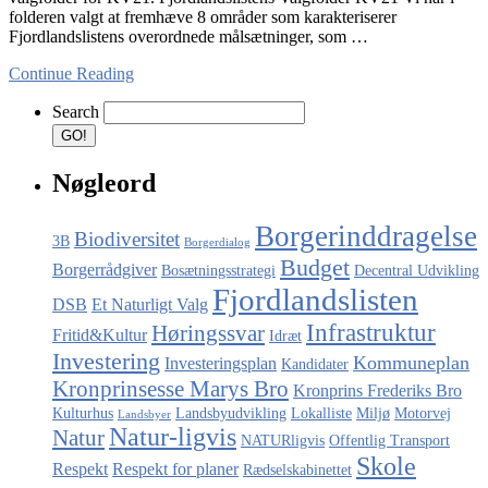
folderen valgt at fremhæve 8 områder som karakteriserer
Fjordlandslistens overordnede målsætninger, som …
Continue Reading
Search
Nøgleord
Borgerinddragelse
Biodiversitet
3B
Borgerdialog
Budget
Borgerrådgiver
Bosætningsstrategi
Decentral Udvikling
Fjordlandslisten
DSB
Et Naturligt Valg
Infrastruktur
Høringssvar
Fritid&Kultur
Idræt
Investering
Kommuneplan
Investeringsplan
Kandidater
Kronprinsesse Marys Bro
Kronprins Frederiks Bro
Kulturhus
Landsbyudvikling
Lokalliste
Miljø
Motorvej
Landsbyer
Natur-ligvis
Natur
NATURligvis
Offentlig Transport
Skole
Respekt
Respekt for planer
Rædselskabinettet