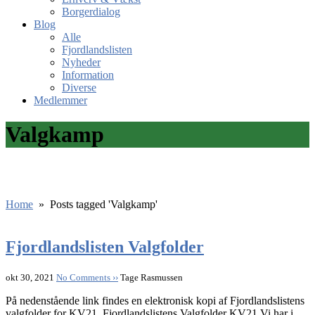
Borgerdialog
Blog
Alle
Fjordlandslisten
Nyheder
Information
Diverse
Medlemmer
Valgkamp
Home
»
Posts tagged 'Valgkamp'
Fjordlandslisten Valgfolder
okt 30, 2021
No Comments ››
Tage Rasmussen
På nedenstående link findes en elektronisk kopi af Fjordlandslistens
valgfolder for KV21. Fjordlandslistens Valgfolder KV21 Vi har i