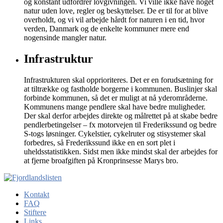
og konstant udfordrer lovgivningen. Vi ville ikke have noget
natur uden love, regler og beskyttelser. De er til for at blive
overholdt, og vi vil arbejde hårdt for naturen i en tid, hvor
verden, Danmark og de enkelte kommuner mere end
nogensinde mangler natur.
Infrastruktur
Infrastrukturen skal opprioriteres. Det er en forudsætning for
at tiltrække og fastholde borgerne i kommunen. Buslinjer skal
forbinde kommunen, så det er muligt at nå yderområderne.
Kommunens mange pendlere skal have bedre muligheder.
Der skal derfor arbejdes direkte og målrettet på at skabe bedre
pendlerbetingelser – fx motorvejen til Frederikssund og bedre
S-togs løsninger. Cykelstier, cykelruter og stisystemer skal
forbedres, så Frederikssund ikke en en sort plet i
uheldsstatistikken. Sidst men ikke mindst skal der arbejdes for
at fjerne broafgiften på Kronprinsesse Marys bro.
Kontakt
FAQ
Stiftere
Links