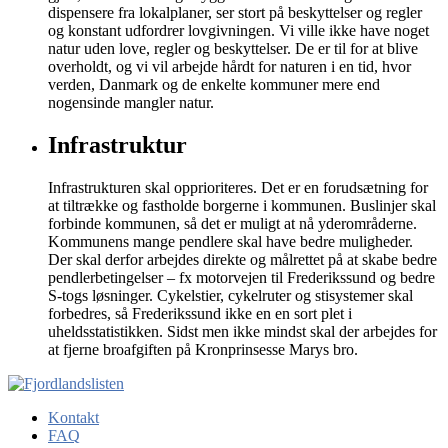
dispensere fra lokalplaner, ser stort på beskyttelser og regler
og konstant udfordrer lovgivningen. Vi ville ikke have noget
natur uden love, regler og beskyttelser. De er til for at blive
overholdt, og vi vil arbejde hårdt for naturen i en tid, hvor
verden, Danmark og de enkelte kommuner mere end
nogensinde mangler natur.
Infrastruktur
Infrastrukturen skal opprioriteres. Det er en forudsætning for
at tiltrække og fastholde borgerne i kommunen. Buslinjer skal
forbinde kommunen, så det er muligt at nå yderområderne.
Kommunens mange pendlere skal have bedre muligheder.
Der skal derfor arbejdes direkte og målrettet på at skabe bedre
pendlerbetingelser – fx motorvejen til Frederikssund og bedre
S-togs løsninger. Cykelstier, cykelruter og stisystemer skal
forbedres, så Frederikssund ikke en en sort plet i
uheldsstatistikken. Sidst men ikke mindst skal der arbejdes for
at fjerne broafgiften på Kronprinsesse Marys bro.
Kontakt
FAQ