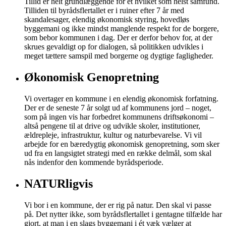
Tillid er helt grundlæggende for et hvilket som helst samfund.
Tilliden til byrådsflertallet er i ruiner efter 7 år med
skandalesager, elendig økonomisk styring, hovedløs
byggemani og ikke mindst manglende respekt for de borgere,
som bebor kommunen i dag. Der er derfor behov for, at der
skrues gevaldigt op for dialogen, så politikken udvikles i
meget tættere samspil med borgerne og dygtige fagligheder.
Økonomisk Genopretning
Vi overtager en kommune i en elendig økonomisk forfatning.
Der er de seneste 7 år solgt ud af kommunens jord – noget,
som på ingen vis har forbedret kommunens driftsøkonomi –
altså pengene til at drive og udvikle skoler, institutioner,
ældrepleje, infrastruktur, kultur og naturbevarelse. Vi vil
arbejde for en bæredygtig økonomisk genopretning, som sker
ud fra en langsigtet strategi med en række delmål, som skal
nås indenfor den kommende byrådsperiode.
NATURligvis
Vi bor i en kommune, der er rig på natur. Den skal vi passe
på. Det nytter ikke, som byrådsflertallet i gentagne tilfælde har
gjort, at man i en slags byggemani i ét væk vælger at