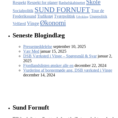
Skole
Respekt
Respekt for planer
Rædselskabinettet
SUND FORNUFT
Socialpolitik
Tour de
Frederikssund
Trafikstøj
Tværpolitisk
Ungepolitik
Udvikling
Økonomi
Vinge
Velfærd
Seneste Blogindlæg
Pressemeddelelse
september 10, 2025
Vær Med
januar 15, 2025
DSB Værksted i Vinge – Spørgsmål & Svar
januar 2,
2025
Fjordlandslisten ønsker alle en
december 22, 2024
Vurdering af borgermøde ang. DSB værksted i Vinge
december 14, 2024
Sund Fornuft