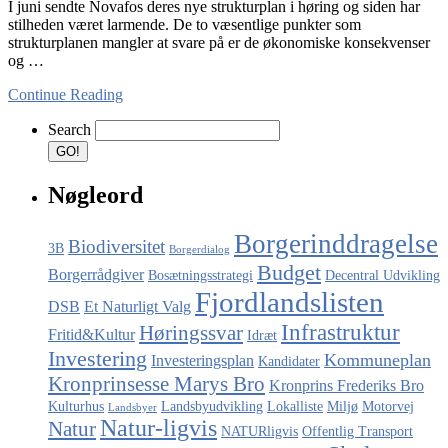
I juni sendte Novafos deres nye strukturplan i høring og siden har
stilheden været larmende. De to væsentlige punkter som
strukturplanen mangler at svare på er de økonomiske konsekvenser
og …
Continue Reading
Search
Nøgleord
Borgerinddragelse
Biodiversitet
3B
Borgerdialog
Budget
Borgerrådgiver
Bosætningsstrategi
Decentral Udvikling
Fjordlandslisten
DSB
Et Naturligt Valg
Infrastruktur
Høringssvar
Fritid&Kultur
Idræt
Investering
Kommuneplan
Investeringsplan
Kandidater
Kronprinsesse Marys Bro
Kronprins Frederiks Bro
Kulturhus
Landsbyudvikling
Lokalliste
Miljø
Motorvej
Landsbyer
Natur-ligvis
Natur
NATURligvis
Offentlig Transport