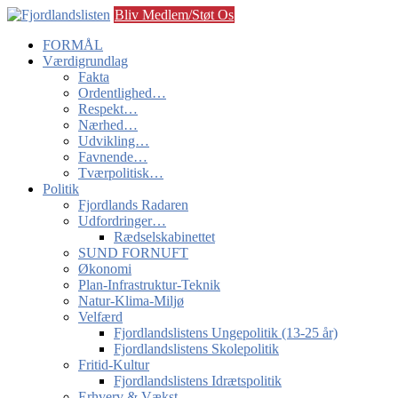
Bliv Medlem/Støt Os
FORMÅL
Værdigrundlag
Fakta
Ordentlighed…
Respekt…
Nærhed…
Udvikling…
Favnende…
Tværpolitisk…
Politik
Fjordlands Radaren
Udfordringer…
Rædselskabinettet
SUND FORNUFT
Økonomi
Plan-Infrastruktur-Teknik
Natur-Klima-Miljø
Velfærd
Fjordlandslistens Ungepolitik (13-25 år)
Fjordlandslistens Skolepolitik
Fritid-Kultur
Fjordlandslistens Idrætspolitik
Erhverv & Vækst