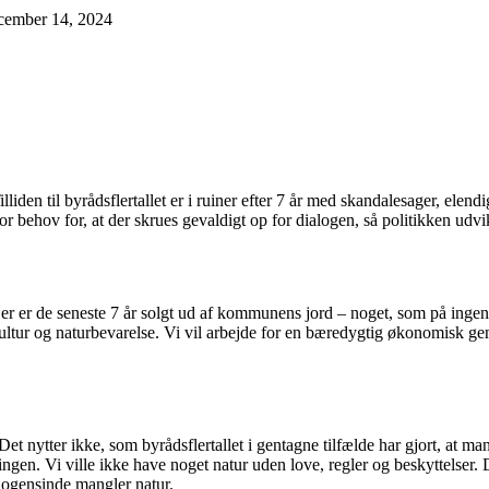
cember 14, 2024
Tilliden til byrådsflertallet er i ruiner efter 7 år med skandalesager, 
 behov for, at der skrues gevaldigt op for dialogen, så politikken udvi
r er de seneste 7 år solgt ud af kommunens jord – noget, som på ingen 
r, kultur og naturbevarelse. Vi vil arbejde for en bæredygtig økonomisk g
et nytter ikke, som byrådsflertallet i gentagne tilfælde har gjort, at ma
ngen. Vi ville ikke have noget natur uden love, regler og beskyttelser. De 
ogensinde mangler natur.