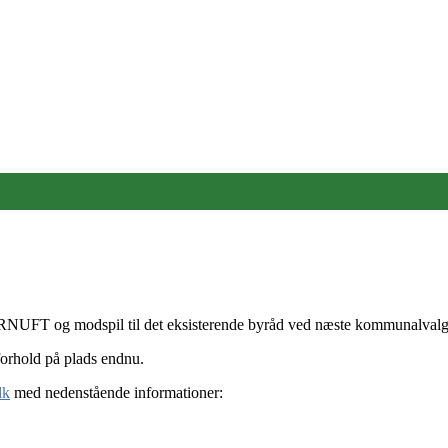
FORNUFT og modspil til det eksisterende byråd ved næste kommunalva
e forhold på plads endnu.
dk
med nedenstående informationer: