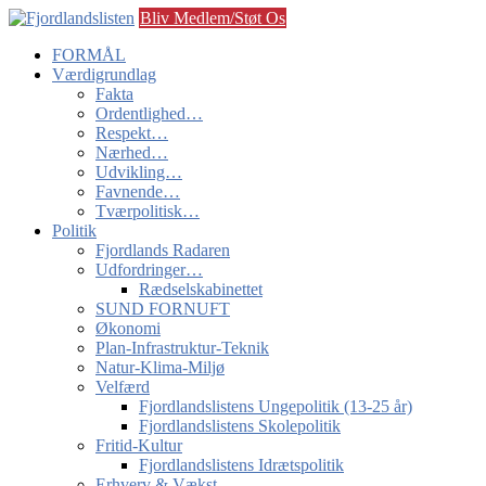
Bliv Medlem/Støt Os
FORMÅL
Værdigrundlag
Fakta
Ordentlighed…
Respekt…
Nærhed…
Udvikling…
Favnende…
Tværpolitisk…
Politik
Fjordlands Radaren
Udfordringer…
Rædselskabinettet
SUND FORNUFT
Økonomi
Plan-Infrastruktur-Teknik
Natur-Klima-Miljø
Velfærd
Fjordlandslistens Ungepolitik (13-25 år)
Fjordlandslistens Skolepolitik
Fritid-Kultur
Fjordlandslistens Idrætspolitik
Erhverv & Vækst