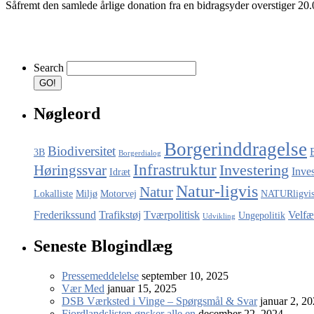
Såfremt den samlede årlige donation fra en bidragsyder overstiger 20.
Search
Nøgleord
Borgerinddragelse
Biodiversitet
3B
Borgerdialog
Infrastruktur
Investering
Høringssvar
Inve
Idræt
Natur-ligvis
Natur
Lokalliste
Miljø
Motorvej
NATURligvi
Frederikssund
Trafikstøj
Tværpolitisk
Velfæ
Ungepolitik
Udvikling
Seneste Blogindlæg
Pressemeddelelse
september 10, 2025
Vær Med
januar 15, 2025
DSB Værksted i Vinge – Spørgsmål & Svar
januar 2, 2
Fjordlandslisten ønsker alle en
december 22, 2024