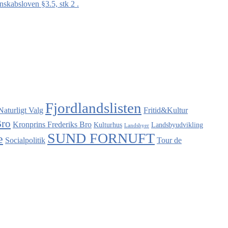
nskabsloven §3.5, stk 2 .
Fjordlandslisten
Naturligt Valg
Fritid&Kultur
Bro
Kronprins Frederiks Bro
Kulturhus
Landsbyudvikling
Landsbyer
SUND FORNUFT
e
Socialpolitik
Tour de