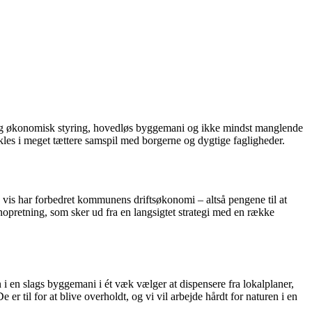
elendig økonomisk styring, hovedløs byggemani og ikke mindst manglende
kles i meget tættere samspil med borgerne og dygtige fagligheder.
vis har forbedret kommunens driftsøkonomi – altså pengene til at
enopretning, som sker ud fra en langsigtet strategi med en række
n i en slags byggemani i ét væk vælger at dispensere fra lokalplaner,
er til for at blive overholdt, og vi vil arbejde hårdt for naturen i en