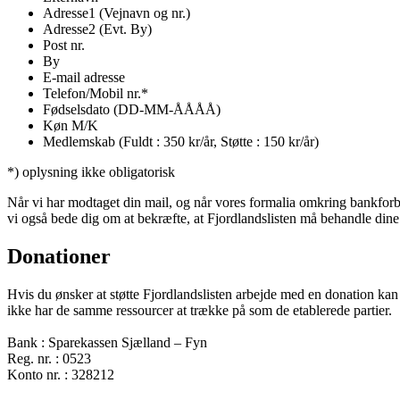
Adresse1 (Vejnavn og nr.)
Adresse2 (Evt. By)
Post nr.
By
E-mail adresse
Telefon/Mobil nr.*
Fødselsdato (DD-MM-ÅÅÅÅ)
Køn M/K
Medlemskab (Fuldt : 350 kr/år, Støtte : 150 kr/år)
*) oplysning ikke obligatorisk
Når vi har modtaget din mail, og når vores formalia omkring bankforbi
vi også bede dig om at bekræfte, at Fjordlandslisten må behandle di
Donationer
Hvis du ønsker at støtte Fjordlandslisten arbejde med en donation kan d
ikke har de samme ressourcer at trække på som de etablerede partier.
Bank : Sparekassen Sjælland – Fyn
Reg. nr. : 0523
Konto nr. : 328212